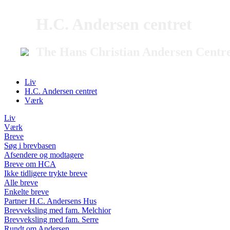
H.C. Andersen centret
The Hans Christian Andersen Centr
Liv
H.C. Andersen centret
Værk
Liv
Værk
Breve
Søg i brevbasen
Afsendere og modtagere
Breve om HCA
Ikke tidligere trykte breve
Alle breve
Enkelte breve
Partner H.C. Andersens Hus
Brevveksling med fam. Melchior
Brevveksling med fam. Serre
Rundt om Andersen