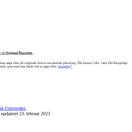
p til
Original Placering
:
kan søge efter de originale breves nuværende placering. Det kunne f.eks. være
Det Kongelige
otek
, som man kan finde ved at søge efter:
kongelig*
.
 opdateret 23. februar 2023