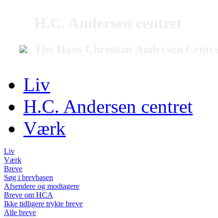
H.C. Andersen centret
The Hans Christian Andersen Centr
Liv
H.C. Andersen centret
Værk
Liv
Værk
Breve
Søg i brevbasen
Afsendere og modtagere
Breve om HCA
Ikke tidligere trykte breve
Alle breve