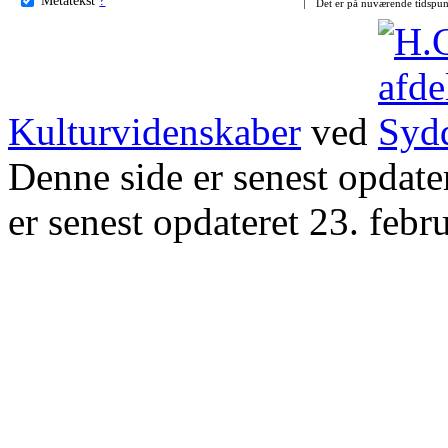
Det er på nuværende tidspun
Kulturvidenskaber
ved
Denne side er senest opdat
er senest opdateret 23. febr