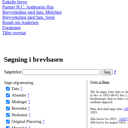
Enkelte breve
Partner H.C. Andersens Hus
Brevveksling med fam. Melchior
Brevveksling med fam. Serre
Rundt om Andersen
Forskning
Titler oversat
Søgning i brevbasen
Søgetekst
?
Søge-afgrænsning:
Hjælp til
Dato
:
Dato
?
Når du søger efter dato er
Afsender
?
(f.eks. er 1855-08-02 den 2
bindestreger skal en dato i c
Modtager
?
undlade søgeord.
Brevtekst
?
Man skal altså søge efter
"18
1855.
Herkomst
?
Alle breve fra 1855:
+1855
Original Placering
?
Alle breve fra august 1855:
Metatekst
?