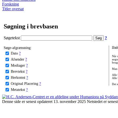
Forskning
Titler oversat
Søgning i brevbasen
Søgetekst
?
Søge-afgrænsning:
Hjæl
Dato
?
Når 
Afsender
?
augu
bruge
Modtager
?
Man 
Brevtekst
?
Alle
Herkomst
?
Alle
Original Placering
?
Det 
Metatekst
?
Denne side er senest opdateret 13. november 2025 Netstedet er senest