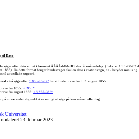
p til
Dato
:
du søger efter dato er det i formatet ÅÅÅÅ-MM-DD, dvs. år-måned-dag. (f.eks. er 1855-08-02 d
st 1855). Da dette format bruger bindestreger skal en dato i citationstegn, da - betyder minus og
s til at undlade søgeord.
skal altså søge efter
"1855-08-02"
for at finde breve fra d. 2. august 1855.
 breve fra 1855:
+1855*
 breve fra august 1855:
+"1855-08"*
er på nuværende tidspunkt ikke muligt at søge på kun måned eller dag.
 opdateret 23. februar 2023