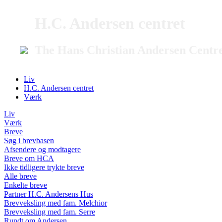
H.C. Andersen centret
The Hans Christian Andersen Centr
Liv
H.C. Andersen centret
Værk
Liv
Værk
Breve
Søg i brevbasen
Afsendere og modtagere
Breve om HCA
Ikke tidligere trykte breve
Alle breve
Enkelte breve
Partner H.C. Andersens Hus
Brevveksling med fam. Melchior
Brevveksling med fam. Serre
Rundt om Andersen