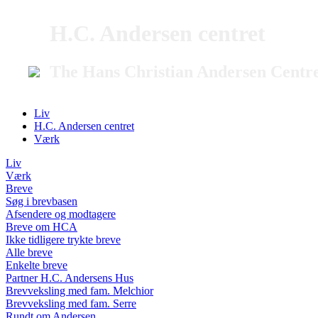
H.C. Andersen centret
The Hans Christian Andersen Centr
Liv
H.C. Andersen centret
Værk
Liv
Værk
Breve
Søg i brevbasen
Afsendere og modtagere
Breve om HCA
Ikke tidligere trykte breve
Alle breve
Enkelte breve
Partner H.C. Andersens Hus
Brevveksling med fam. Melchior
Brevveksling med fam. Serre
Rundt om Andersen