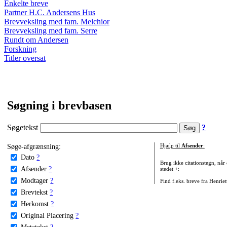
Enkelte breve
Partner H.C. Andersens Hus
Brevveksling med fam. Melchior
Brevveksling med fam. Serre
Rundt om Andersen
Forskning
Titler oversat
Søgning i brevbasen
Søgetekst
?
Søge-afgrænsning:
Hjælp til
Afsender
:
Dato
?
Brug ikke citationstegn, når
Afsender
?
stedet +:
Modtager
?
Find f.eks. breve fra Henrie
Brevtekst
?
Herkomst
?
Original Placering
?
Metatekst
?