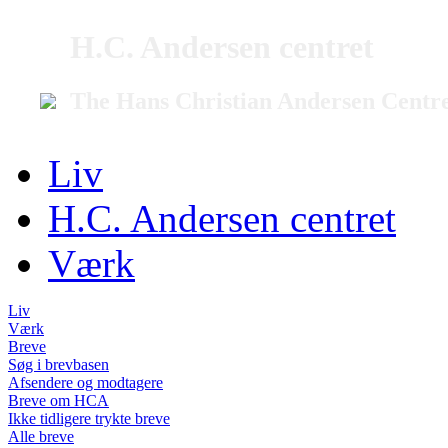
H.C. Andersen centret
The Hans Christian Andersen Centr
Liv
H.C. Andersen centret
Værk
Liv
Værk
Breve
Søg i brevbasen
Afsendere og modtagere
Breve om HCA
Ikke tidligere trykte breve
Alle breve