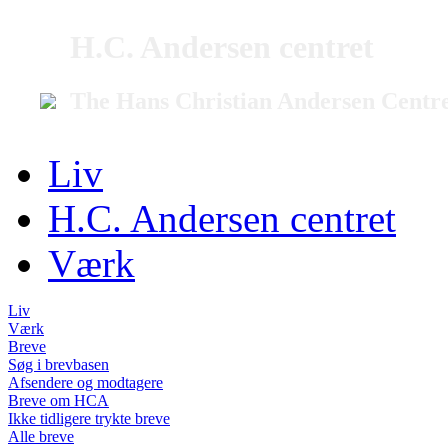
H.C. Andersen centret
The Hans Christian Andersen Centr
Liv
H.C. Andersen centret
Værk
Liv
Værk
Breve
Søg i brevbasen
Afsendere og modtagere
Breve om HCA
Ikke tidligere trykte breve
Alle breve