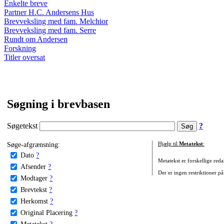
Enkelte breve
Partner H.C. Andersens Hus
Brevveksling med fam. Melchior
Brevveksling med fam. Serre
Rundt om Andersen
Forskning
Titler oversat
Søgning i brevbasen
Søgetekst
?
Søge-afgrænsning:
Hjælp til
Metatekst
:
Dato
?
Metatekst er forskellige reda
Afsender
?
Der er ingen restriktioner på
Modtager
?
Brevtekst
?
Herkomst
?
Original Placering
?
Metatekst
?