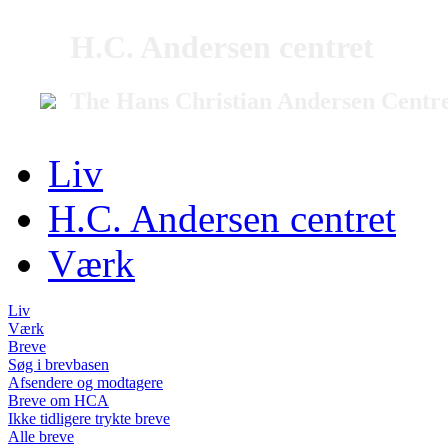
H.C. Andersen centret
The Hans Christian Andersen Centr
Liv
H.C. Andersen centret
Værk
Liv
Værk
Breve
Søg i brevbasen
Afsendere og modtagere
Breve om HCA
Ikke tidligere trykte breve
Alle breve