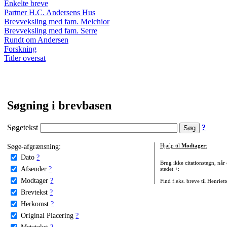
Enkelte breve
Partner H.C. Andersens Hus
Brevveksling med fam. Melchior
Brevveksling med fam. Serre
Rundt om Andersen
Forskning
Titler oversat
Søgning i brevbasen
Søgetekst
?
Søge-afgrænsning:
Hjælp til
Modtager
:
Dato
?
Brug ikke citationstegn, når
Afsender
?
stedet +:
Modtager
?
Find f.eks. breve til Henriet
Brevtekst
?
Herkomst
?
Original Placering
?
Metatekst
?