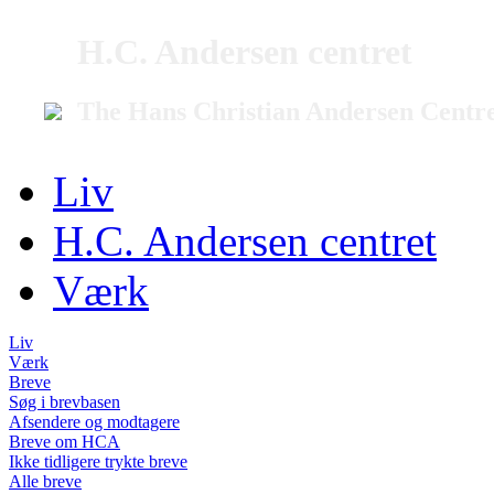
H.C. Andersen centret
The Hans Christian Andersen Centr
Liv
H.C. Andersen centret
Værk
Liv
Værk
Breve
Søg i brevbasen
Afsendere og modtagere
Breve om HCA
Ikke tidligere trykte breve
Alle breve