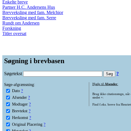
Enkelte breve
Partner H.C. Andersens Hus
Brevveksling med fam. Melchior
Brevveksling med fam. Serre
Rundt om Andersen
Forskning
Titler oversat
Søgning i brevbasen
Søgetekst
?
Søge-afgrænsning:
Hjælp til
Afsender
:
Dato
?
Brug ikke citationstegn, når
Afsender
?
stedet +:
Modtager
?
Find f.eks. breve fra Henrie
Brevtekst
?
Herkomst
?
Original Placering
?
Metatekst
?