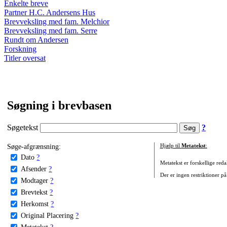
Enkelte breve
Partner H.C. Andersens Hus
Brevveksling med fam. Melchior
Brevveksling med fam. Serre
Rundt om Andersen
Forskning
Titler oversat
Søgning i brevbasen
Søgetekst
?
Søge-afgrænsning:
Hjælp til
Metatekst
:
Dato
?
Metatekst er forskellige reda
Afsender
?
Der er ingen restriktioner på
Modtager
?
Brevtekst
?
Herkomst
?
Original Placering
?
Metatekst
?