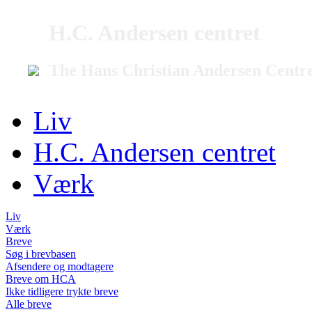
H.C. Andersen centret
The Hans Christian Andersen Centr
Liv
H.C. Andersen centret
Værk
Liv
Værk
Breve
Søg i brevbasen
Afsendere og modtagere
Breve om HCA
Ikke tidligere trykte breve
Alle breve