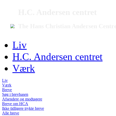
H.C. Andersen centret
The Hans Christian Andersen Centr
Liv
H.C. Andersen centret
Værk
Liv
Værk
Breve
Søg i brevbasen
Afsendere og modtagere
Breve om HCA
Ikke tidligere trykte breve
Alle breve