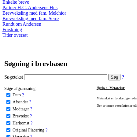
Enkelte breve
Partner H.C. Andersens Hus
Brevveksling med fam. Melchior
Brevveksling med fam. Serre
Rundt om Andersen
Forskning
Titler oversat
Søgning i brevbasen
Søgetekst
?
Søge-afgrænsning:
Hjælp til
Metatekst
:
Dato
?
Metatekst er forskellige reda
Afsender
?
Der er ingen restriktioner på
Modtager
?
Brevtekst
?
Herkomst
?
Original Placering
?
Metatekst
?