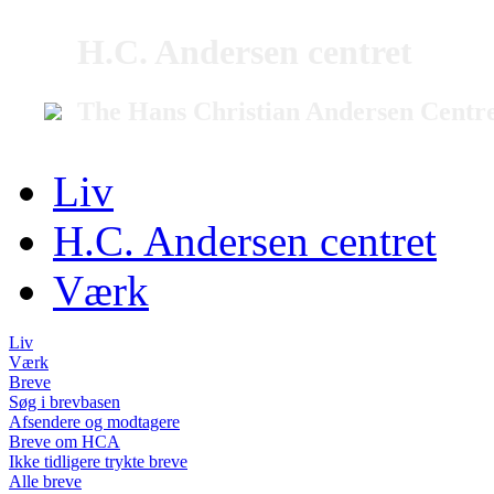
H.C. Andersen centret
The Hans Christian Andersen Centr
Liv
H.C. Andersen centret
Værk
Liv
Værk
Breve
Søg i brevbasen
Afsendere og modtagere
Breve om HCA
Ikke tidligere trykte breve
Alle breve