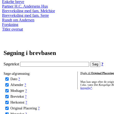
Enkelte breve
Partner H.C. Andersens Hus
Brevveksling med fam. Melchior
Brevveksling med fam. Serre
Rundt om Andersen
Forskning
Titler oversat
Søgning i brevbasen
Søgetekst
?
Søge-afgrænsning:
Hjælp til
Original Placering
Dato
?
Man kan søge efter de origi
Afsender
?
f.eks. være
Det Kongelige Bi
kongelig*
.
Modtager
?
Brevtekst
?
Herkomst
?
Original Placering
?
Metatekst
?