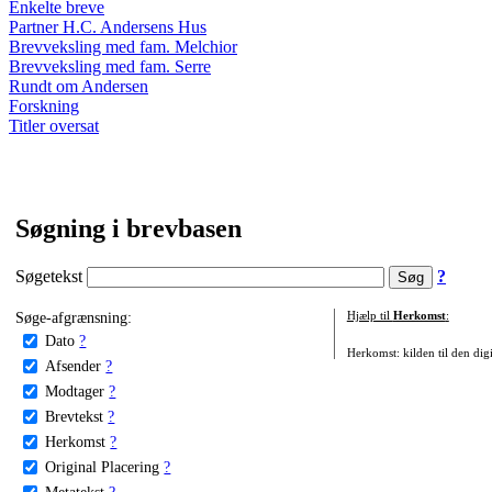
Enkelte breve
Partner H.C. Andersens Hus
Brevveksling med fam. Melchior
Brevveksling med fam. Serre
Rundt om Andersen
Forskning
Titler oversat
Søgning i brevbasen
Søgetekst
?
Søge-afgrænsning:
Hjælp til
Herkomst
:
Dato
?
Herkomst: kilden til den digi
Afsender
?
Modtager
?
Brevtekst
?
Herkomst
?
Original Placering
?
Metatekst
?