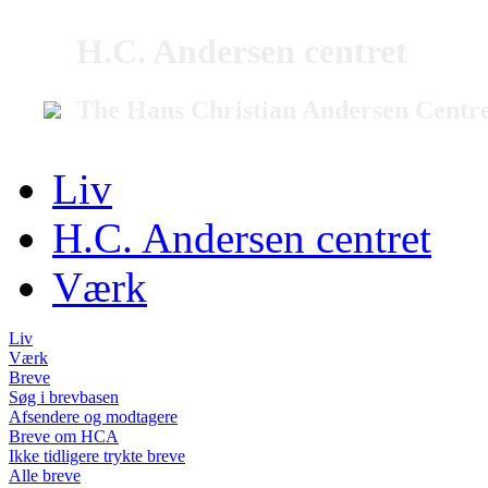
H.C. Andersen centret
The Hans Christian Andersen Centr
Liv
H.C. Andersen centret
Værk
Liv
Værk
Breve
Søg i brevbasen
Afsendere og modtagere
Breve om HCA
Ikke tidligere trykte breve
Alle breve