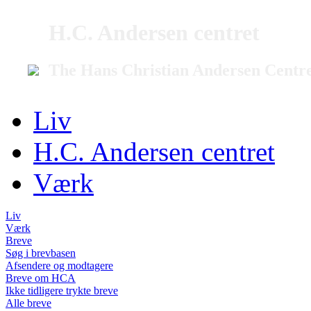
H.C. Andersen centret
The Hans Christian Andersen Centr
Liv
H.C. Andersen centret
Værk
Liv
Værk
Breve
Søg i brevbasen
Afsendere og modtagere
Breve om HCA
Ikke tidligere trykte breve
Alle breve