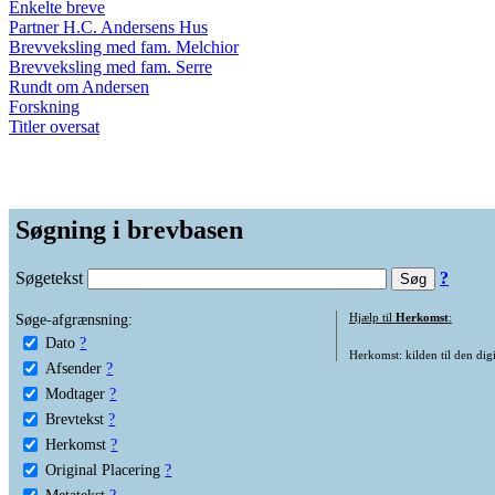
Enkelte breve
Partner H.C. Andersens Hus
Brevveksling med fam. Melchior
Brevveksling med fam. Serre
Rundt om Andersen
Forskning
Titler oversat
Søgning i brevbasen
Søgetekst
?
Søge-afgrænsning:
Hjælp til
Herkomst
:
Dato
?
Herkomst: kilden til den digi
Afsender
?
Modtager
?
Brevtekst
?
Herkomst
?
Original Placering
?
Metatekst
?