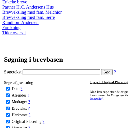
Enkelte breve
Partner H.C. Andersens Hus
Brevveksling med fam. Melchior
Brevveksling med fam. Serre
Rundt om Andersen
Forskning
Titler oversat
Søgning i brevbasen
Søgetekst
?
Søge-afgrænsning:
Hjælp til
Original Placering
Dato
?
Man kan søge efter de origi
Afsender
?
f.eks. være
Det Kongelige Bi
kongelig*
.
Modtager
?
Brevtekst
?
Herkomst
?
Original Placering
?
Metatekst
?