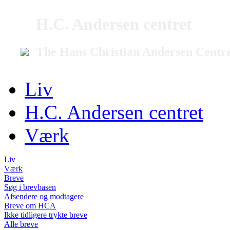
H.C. Andersen centret
The Hans Christian Andersen Centr
Liv
H.C. Andersen centret
Værk
Liv
Værk
Breve
Søg i brevbasen
Afsendere og modtagere
Breve om HCA
Ikke tidligere trykte breve
Alle breve