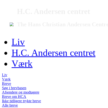
H.C. Andersen centret
The Hans Christian Andersen Centr
Liv
H.C. Andersen centret
Værk
Liv
Værk
Breve
Søg i brevbasen
Afsendere og modtagere
Breve om HCA
Ikke tidligere trykte breve
Alle breve