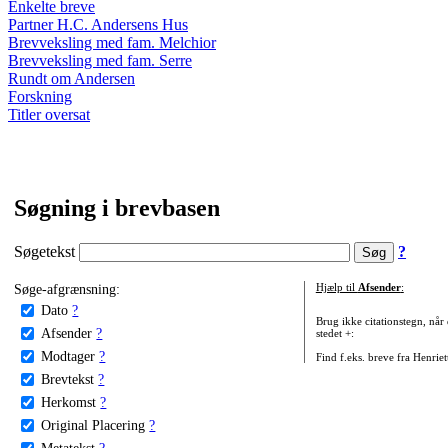
Enkelte breve
Partner H.C. Andersens Hus
Brevveksling med fam. Melchior
Brevveksling med fam. Serre
Rundt om Andersen
Forskning
Titler oversat
Søgning i brevbasen
Søgetekst
?
Søge-afgrænsning:
Hjælp til
Afsender
:
Dato
?
Brug ikke citationstegn, når
Afsender
?
stedet +:
Modtager
?
Find f.eks. breve fra Henrie
Brevtekst
?
Herkomst
?
Original Placering
?
Metatekst
?