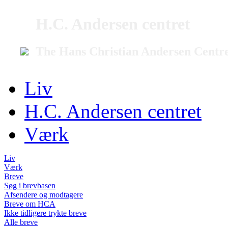
H.C. Andersen centret
The Hans Christian Andersen Centr
Liv
H.C. Andersen centret
Værk
Liv
Værk
Breve
Søg i brevbasen
Afsendere og modtagere
Breve om HCA
Ikke tidligere trykte breve
Alle breve