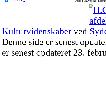
Det er på nuværende tidspun
Kulturvidenskaber
ved
Denne side er senest opdat
er senest opdateret 23. febr