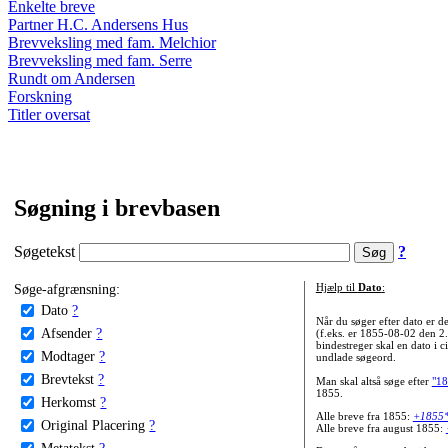
Enkelte breve
Partner H.C. Andersens Hus
Brevveksling med fam. Melchior
Brevveksling med fam. Serre
Rundt om Andersen
Forskning
Titler oversat
Søgning i brevbasen
Søgetekst
?
Søge-afgrænsning:
Hjælp til
Dato
:
Dato
?
Når du søger efter dato er
Afsender
?
(f.eks. er 1855-08-02 den 2
bindestreger skal en dato i c
Modtager
?
undlade søgeord.
Brevtekst
?
Man skal altså søge efter
"18
1855.
Herkomst
?
Alle breve fra 1855:
+1855
Original Placering
?
Alle breve fra august 1855:
Metatekst
?