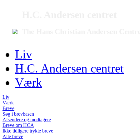
H.C. Andersen centret
The Hans Christian Andersen Centr
Liv
H.C. Andersen centret
Værk
Liv
Værk
Breve
Søg i brevbasen
Afsendere og modtagere
Breve om HCA
Ikke tidligere trykte breve
Alle breve