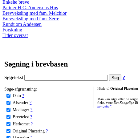
Enkelte breve
Partner H.C. Andersens Hus
Brevveksling med fam. Melchior
Brevveksling med fam. Serre
Rundt om Andersen
Forskning
Titler oversat
Søgning i brevbasen
Søgetekst
?
Søge-afgrænsning:
Hjælp til
Original Placering
Dato
?
Man kan søge efter de origi
Afsender
?
f.eks. være
Det Kongelige Bi
kongelig*
.
Modtager
?
Brevtekst
?
Herkomst
?
Original Placering
?
Metatekst
?