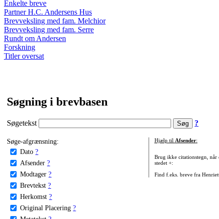
Enkelte breve
Partner H.C. Andersens Hus
Brevveksling med fam. Melchior
Brevveksling med fam. Serre
Rundt om Andersen
Forskning
Titler oversat
Søgning i brevbasen
Søgetekst
?
Søge-afgrænsning:
Hjælp til
Afsender
:
Dato
?
Brug ikke citationstegn, når
Afsender
?
stedet +:
Modtager
?
Find f.eks. breve fra Henrie
Brevtekst
?
Herkomst
?
Original Placering
?
Metatekst
?