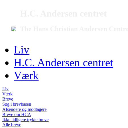
H.C. Andersen centret
The Hans Christian Andersen Centr
Liv
H.C. Andersen centret
Værk
Liv
Værk
Breve
Søg i brevbasen
Afsendere og modtagere
Breve om HCA
Ikke tidligere trykte breve
Alle breve