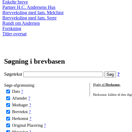
Enkelte breve
Partner H.C. Andersens Hus
Brevveksling med fam. Melchior
Brevveksling med fam. Serre
Rundt om Andersen
Forskning
Titler oversat
Søgning i brevbasen
Søgetekst
?
Søge-afgrænsning:
Hjælp til
Herkomst
:
Dato
?
Herkomst: kilden til den digi
Afsender
?
Modtager
?
Brevtekst
?
Herkomst
?
Original Placering
?
Metatekst
?