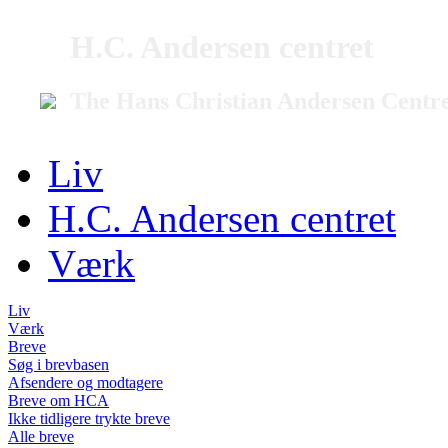
H.C. Andersen centret
The Hans Christian Andersen Centr
Liv
H.C. Andersen centret
Værk
Liv
Værk
Breve
Søg i brevbasen
Afsendere og modtagere
Breve om HCA
Ikke tidligere trykte breve
Alle breve