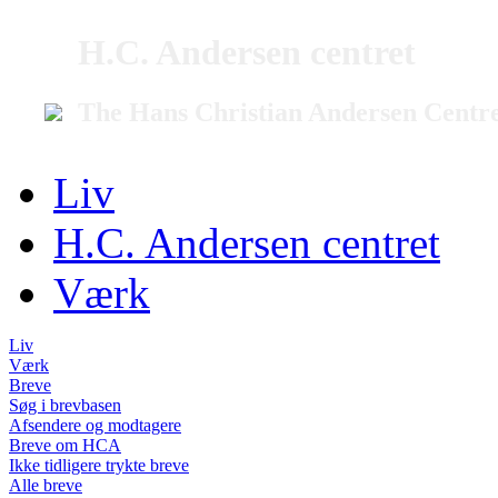
H.C. Andersen centret
The Hans Christian Andersen Centr
Liv
H.C. Andersen centret
Værk
Liv
Værk
Breve
Søg i brevbasen
Afsendere og modtagere
Breve om HCA
Ikke tidligere trykte breve
Alle breve