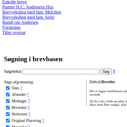
Enkelte breve
Partner H.C. Andersens Hus
Brevveksling med fam. Melchior
Brevveksling med fam. Serre
Rundt om Andersen
Forskning
Titler oversat
Søgning i brevbasen
Søgetekst
?
Søge-afgrænsning:
Hjælp til
Brevtekst
:
Dato
?
Der er ingen restriktioner p
Afsender
?
normalt.
Modtager
?
Vil du f.eks. finde en tekst,
Naar dette Brev
indgår, skal
Brevtekst
?
Herkomst
?
Original Placering
?
Metatekst
?