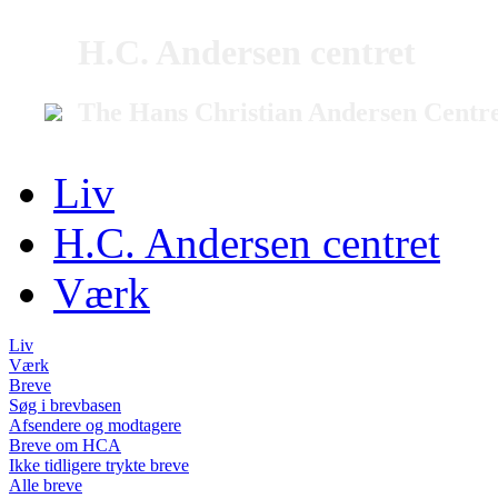
H.C. Andersen centret
The Hans Christian Andersen Centr
Liv
H.C. Andersen centret
Værk
Liv
Værk
Breve
Søg i brevbasen
Afsendere og modtagere
Breve om HCA
Ikke tidligere trykte breve
Alle breve