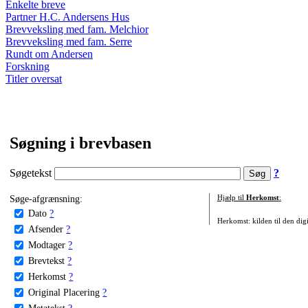
Enkelte breve
Partner H.C. Andersens Hus
Brevveksling med fam. Melchior
Brevveksling med fam. Serre
Rundt om Andersen
Forskning
Titler oversat
Søgning i brevbasen
Søgetekst
?
Søge-afgrænsning:
Hjælp til
Herkomst
:
Dato
?
Herkomst: kilden til den digi
Afsender
?
Modtager
?
Brevtekst
?
Herkomst
?
Original Placering
?
Metatekst
?