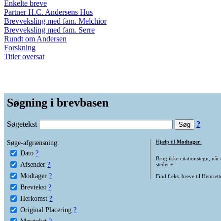
Enkelte breve
Partner H.C. Andersens Hus
Brevveksling med fam. Melchior
Brevveksling med fam. Serre
Rundt om Andersen
Forskning
Titler oversat
Søgning i brevbasen
Søgetekst
?
Søge-afgrænsning:
Hjælp til
Modtager
:
Dato
?
Brug ikke citationstegn, når
Afsender
?
stedet +:
Modtager
?
Find f.eks. breve til Henriet
Brevtekst
?
Herkomst
?
Original Placering
?
Metatekst
?