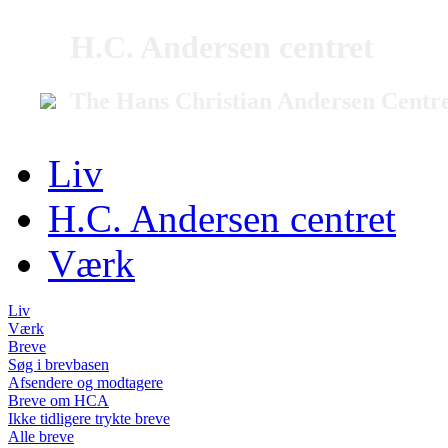
H.C. Andersen centret
The Hans Christian Andersen Centr
Liv
H.C. Andersen centret
Værk
Liv
Værk
Breve
Søg i brevbasen
Afsendere og modtagere
Breve om HCA
Ikke tidligere trykte breve
Alle breve