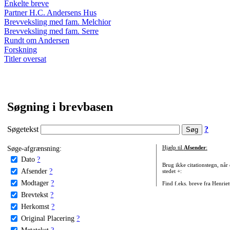
Enkelte breve
Partner H.C. Andersens Hus
Brevveksling med fam. Melchior
Brevveksling med fam. Serre
Rundt om Andersen
Forskning
Titler oversat
Søgning i brevbasen
Søgetekst
?
Søge-afgrænsning:
Hjælp til
Afsender
:
Dato
?
Brug ikke citationstegn, når
Afsender
?
stedet +:
Modtager
?
Find f.eks. breve fra Henrie
Brevtekst
?
Herkomst
?
Original Placering
?
Metatekst
?