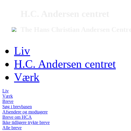
H.C. Andersen centret
The Hans Christian Andersen Centr
Liv
H.C. Andersen centret
Værk
Liv
Værk
Breve
Søg i brevbasen
Afsendere og modtagere
Breve om HCA
Ikke tidligere trykte breve
Alle breve