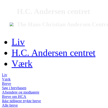
H.C. Andersen centret
The Hans Christian Andersen Centr
Liv
H.C. Andersen centret
Værk
Liv
Værk
Breve
Søg i brevbasen
Afsendere og modtagere
Breve om HCA
Ikke tidligere trykte breve
Alle breve