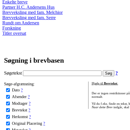
Enkelte breve
Partner H.C. Andersens Hus
Brevveksling med fam. Melchior
Brevveksling med fam. Serre
Rundt om Andersen
Forskning
Titler oversat
Søgning i brevbasen
Søgetekst
?
Søge-afgrænsning:
Hjælp til
Brevtekst
:
Dato
?
Der er ingen restriktioner p
Afsender
?
normalt.
Modtager
?
Vil du f.eks. finde en tekst,
Naar dette Brev
indgår, skal
Brevtekst
?
Herkomst
?
Original Placering
?
Metatekst
?