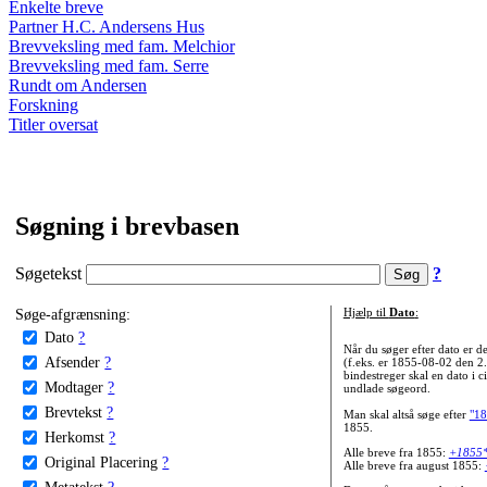
Enkelte breve
Partner H.C. Andersens Hus
Brevveksling med fam. Melchior
Brevveksling med fam. Serre
Rundt om Andersen
Forskning
Titler oversat
Søgning i brevbasen
Søgetekst
?
Søge-afgrænsning:
Hjælp til
Dato
:
Dato
?
Når du søger efter dato er
Afsender
?
(f.eks. er 1855-08-02 den 2
bindestreger skal en dato i c
Modtager
?
undlade søgeord.
Brevtekst
?
Man skal altså søge efter
"18
1855.
Herkomst
?
Alle breve fra 1855:
+1855
Original Placering
?
Alle breve fra august 1855:
Metatekst
?