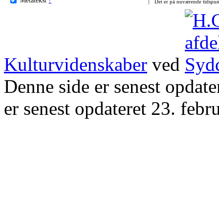
Det er på nuværende tidspun
Kulturvidenskaber
ved
Denne side er senest opdat
er senest opdateret 23. febr