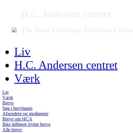
H.C. Andersen centret
The Hans Christian Andersen Centr
Liv
H.C. Andersen centret
Værk
Liv
Værk
Breve
Søg i brevbasen
Afsendere og modtagere
Breve om HCA
Ikke tidligere trykte breve
Alle breve