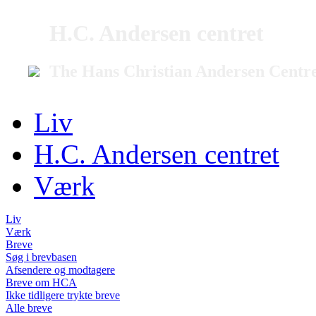
H.C. Andersen centret
The Hans Christian Andersen Centr
Liv
H.C. Andersen centret
Værk
Liv
Værk
Breve
Søg i brevbasen
Afsendere og modtagere
Breve om HCA
Ikke tidligere trykte breve
Alle breve