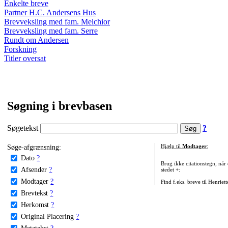
Enkelte breve
Partner H.C. Andersens Hus
Brevveksling med fam. Melchior
Brevveksling med fam. Serre
Rundt om Andersen
Forskning
Titler oversat
Søgning i brevbasen
Søgetekst
?
Søge-afgrænsning:
Hjælp til
Modtager
:
Dato
?
Brug ikke citationstegn, når
Afsender
?
stedet +:
Modtager
?
Find f.eks. breve til Henriet
Brevtekst
?
Herkomst
?
Original Placering
?
Metatekst
?