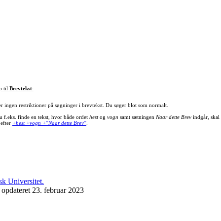
p til
Brevtekst
:
er ingen restriktioner på søgninger i brevtekst. Du søger blot som normalt.
u f.eks. finde en tekst, hvor både ordet
hest
og
vogn
samt sætningen
Naar dette Brev
indgår, skal
 efter
+hest +vogn +"Naar dette Brev"
.
 opdateret 23. februar 2023