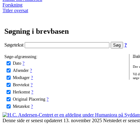
Forskning
Titler oversat
Søgning i brevbasen
Søgetekst
?
Søge-afgrænsning:
Hjæl
Dato
?
Der 
Afsender
?
Vil d
Modtager
?
søge
Brevtekst
?
Herkomst
?
Original Placering
?
Metatekst
?
Denne side er senest opdateret 13. november 2025 Netstedet er senest