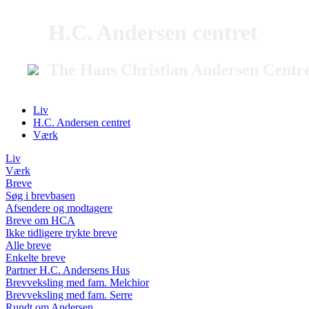
H.C. Andersen centret
The Hans Christian Andersen Centr
Liv
H.C. Andersen centret
Værk
Liv
Værk
Breve
Søg i brevbasen
Afsendere og modtagere
Breve om HCA
Ikke tidligere trykte breve
Alle breve
Enkelte breve
Partner H.C. Andersens Hus
Brevveksling med fam. Melchior
Brevveksling med fam. Serre
Rundt om Andersen