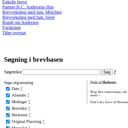
Enkelte breve
Partner H.C. Andersens Hus
Brevveksling med fam. Melchior
Brevveksling med fam. Serre
Rundt om Andersen
Forskning
Titler oversat
Søgning i brevbasen
Søgetekst
?
Søge-afgrænsning:
Hjælp til
Modtager
:
Dato
?
Brug ikke citationstegn, når
Afsender
?
stedet +:
Modtager
?
Find f.eks. breve til Henriet
Brevtekst
?
Herkomst
?
Original Placering
?
Metatekst
?