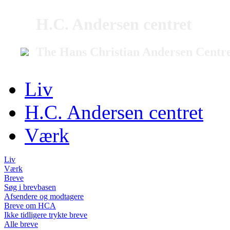
H.C. Andersen centret
The Hans Christian Andersen Centr
Liv
H.C. Andersen centret
Værk
Liv
Værk
Breve
Søg i brevbasen
Afsendere og modtagere
Breve om HCA
Ikke tidligere trykte breve
Alle breve