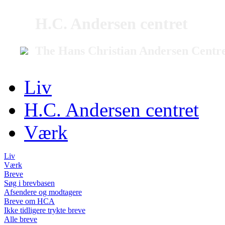
H.C. Andersen centret
The Hans Christian Andersen Centr
Liv
H.C. Andersen centret
Værk
Liv
Værk
Breve
Søg i brevbasen
Afsendere og modtagere
Breve om HCA
Ikke tidligere trykte breve
Alle breve