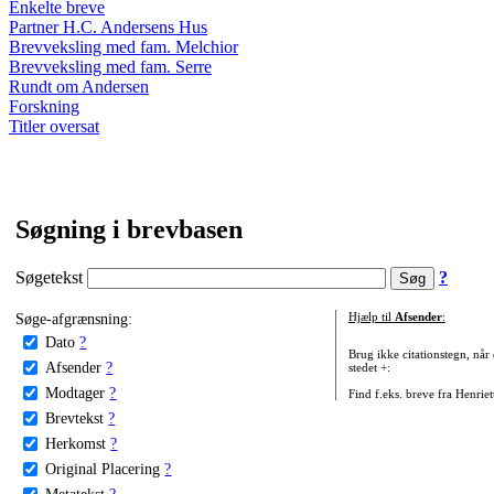
Enkelte breve
Partner H.C. Andersens Hus
Brevveksling med fam. Melchior
Brevveksling med fam. Serre
Rundt om Andersen
Forskning
Titler oversat
Søgning i brevbasen
Søgetekst
?
Søge-afgrænsning:
Hjælp til
Afsender
:
Dato
?
Brug ikke citationstegn, når
Afsender
?
stedet +:
Modtager
?
Find f.eks. breve fra Henrie
Brevtekst
?
Herkomst
?
Original Placering
?
Metatekst
?