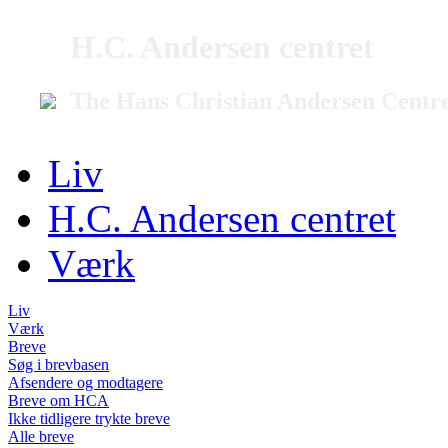
H.C. Andersen centret
The Hans Christian Andersen Centr
Liv
H.C. Andersen centret
Værk
Liv
Værk
Breve
Søg i brevbasen
Afsendere og modtagere
Breve om HCA
Ikke tidligere trykte breve
Alle breve