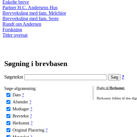
Enkelte breve
Partner H.C. Andersens Hus
Brevveksling med fam. Melchior
Brevveksling med fam. Serre
Rundt om Andersen
Forskning
Titler oversat
Søgning i brevbasen
Søgetekst
?
Søge-afgrænsning:
Hjælp til
Herkomst
:
Dato
?
Herkomst: kilden til den digi
Afsender
?
Modtager
?
Brevtekst
?
Herkomst
?
Original Placering
?
Metatekst
?