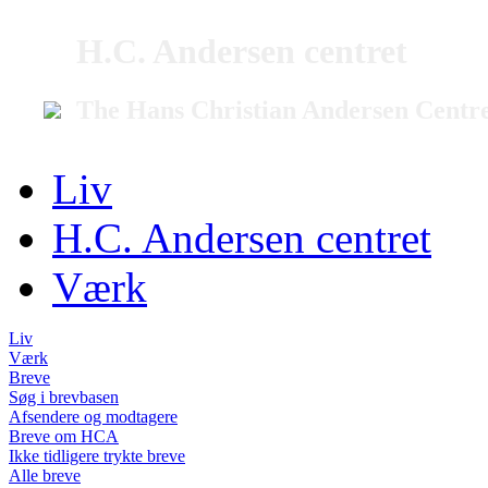
H.C. Andersen centret
The Hans Christian Andersen Centr
Liv
H.C. Andersen centret
Værk
Liv
Værk
Breve
Søg i brevbasen
Afsendere og modtagere
Breve om HCA
Ikke tidligere trykte breve
Alle breve