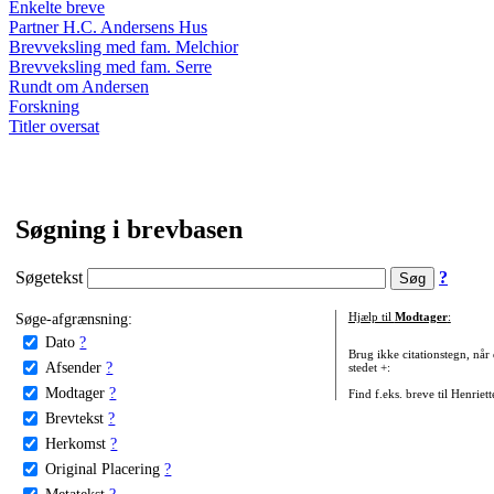
Enkelte breve
Partner H.C. Andersens Hus
Brevveksling med fam. Melchior
Brevveksling med fam. Serre
Rundt om Andersen
Forskning
Titler oversat
Søgning i brevbasen
Søgetekst
?
Søge-afgrænsning:
Hjælp til
Modtager
:
Dato
?
Brug ikke citationstegn, når
Afsender
?
stedet +:
Modtager
?
Find f.eks. breve til Henriet
Brevtekst
?
Herkomst
?
Original Placering
?
Metatekst
?