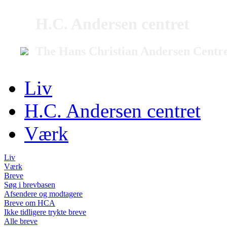
H.C. Andersen centret
The Hans Christian Andersen Centr
Liv
H.C. Andersen centret
Værk
Liv
Værk
Breve
Søg i brevbasen
Afsendere og modtagere
Breve om HCA
Ikke tidligere trykte breve
Alle breve