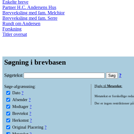
Enkelte breve
Partner H.C. Andersens Hus
Brevveksling med fam. Melchior
Brevveksling med fam. Serre
Rundt om Andersen
Forskning
Titler oversat
Søgning i brevbasen
Søgetekst
?
Søge-afgrænsning:
Hjælp til
Metatekst
:
Dato
?
Metatekst er forskellige reda
Afsender
?
Der er ingen restriktioner på
Modtager
?
Brevtekst
?
Herkomst
?
Original Placering
?
Metatekst
?