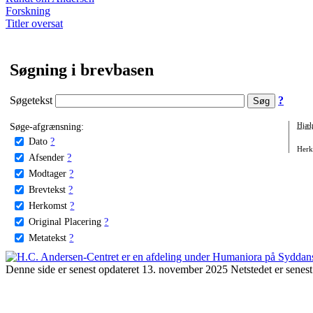
Forskning
Titler oversat
Søgning i brevbasen
Søgetekst
?
Søge-afgrænsning:
Hjæl
Dato
?
Herko
Afsender
?
Modtager
?
Brevtekst
?
Herkomst
?
Original Placering
?
Metatekst
?
Denne side er senest opdateret 13. november 2025 Netstedet er senest