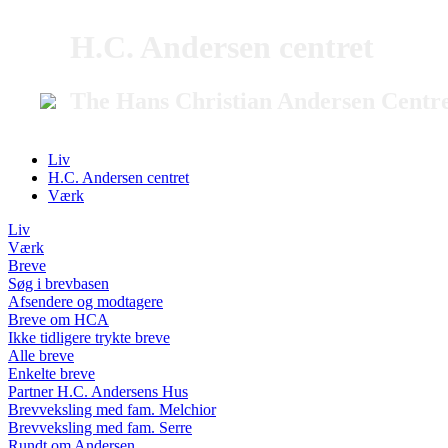
H.C. Andersen centret
The Hans Christian Andersen Centr
Liv
H.C. Andersen centret
Værk
Liv
Værk
Breve
Søg i brevbasen
Afsendere og modtagere
Breve om HCA
Ikke tidligere trykte breve
Alle breve
Enkelte breve
Partner H.C. Andersens Hus
Brevveksling med fam. Melchior
Brevveksling med fam. Serre
Rundt om Andersen