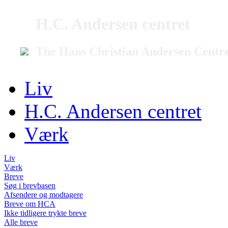
H.C. Andersen centret
The Hans Christian Andersen Centr
Liv
H.C. Andersen centret
Værk
Liv
Værk
Breve
Søg i brevbasen
Afsendere og modtagere
Breve om HCA
Ikke tidligere trykte breve
Alle breve