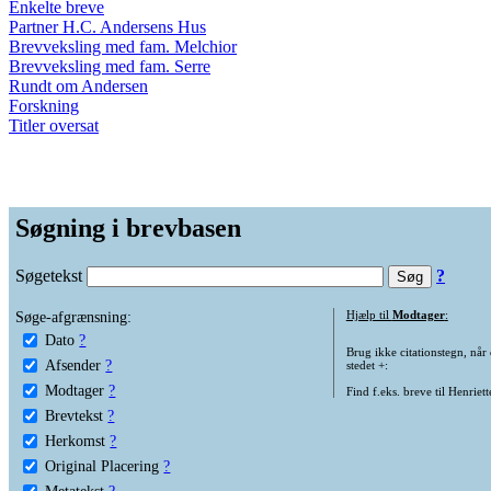
Enkelte breve
Partner H.C. Andersens Hus
Brevveksling med fam. Melchior
Brevveksling med fam. Serre
Rundt om Andersen
Forskning
Titler oversat
Søgning i brevbasen
Søgetekst
?
Søge-afgrænsning:
Hjælp til
Modtager
:
Dato
?
Brug ikke citationstegn, når
Afsender
?
stedet +:
Modtager
?
Find f.eks. breve til Henriet
Brevtekst
?
Herkomst
?
Original Placering
?
Metatekst
?