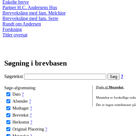
Enkelte breve
Partner H.C. Andersens Hus
Brevveksling med fam. Melchior
Brevveksling med fam. Serre
Rundt om Andersen
Forskning
Titler oversat
Søgning i brevbasen
Søgetekst
?
Søge-afgrænsning:
Hjælp til
Metatekst
:
Dato
?
Metatekst er forskellige reda
Afsender
?
Der er ingen restriktioner på
Modtager
?
Brevtekst
?
Herkomst
?
Original Placering
?
Metatekst
?