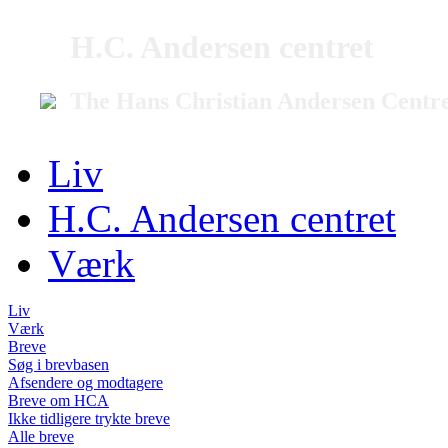
H.C. Andersen centret
The Hans Christian Andersen Centr
Liv
H.C. Andersen centret
Værk
Liv
Værk
Breve
Søg i brevbasen
Afsendere og modtagere
Breve om HCA
Ikke tidligere trykte breve
Alle breve