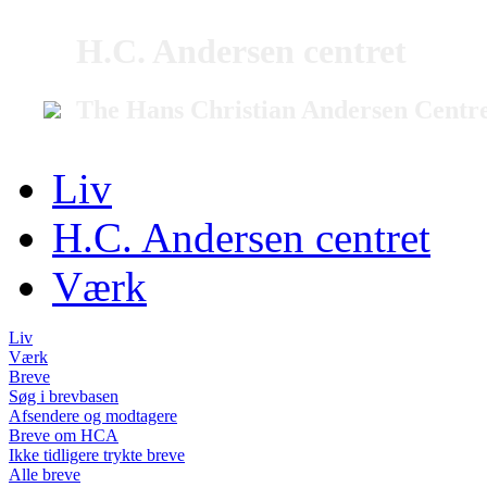
H.C. Andersen centret
The Hans Christian Andersen Centr
Liv
H.C. Andersen centret
Værk
Liv
Værk
Breve
Søg i brevbasen
Afsendere og modtagere
Breve om HCA
Ikke tidligere trykte breve
Alle breve