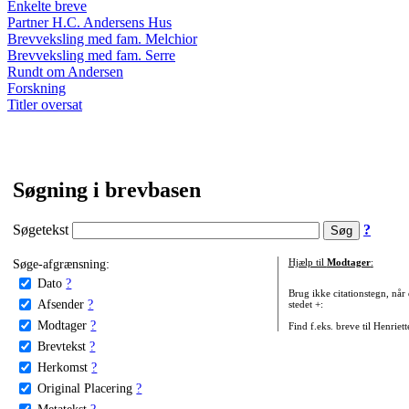
Enkelte breve
Partner H.C. Andersens Hus
Brevveksling med fam. Melchior
Brevveksling med fam. Serre
Rundt om Andersen
Forskning
Titler oversat
Søgning i brevbasen
Søgetekst
?
Søge-afgrænsning:
Hjælp til
Modtager
:
Dato
?
Brug ikke citationstegn, når
Afsender
?
stedet +:
Modtager
?
Find f.eks. breve til Henriet
Brevtekst
?
Herkomst
?
Original Placering
?
Metatekst
?