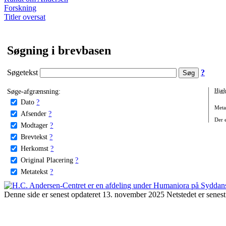
Forskning
Titler oversat
Søgning i brevbasen
Søgetekst
?
Søge-afgrænsning:
Hjæl
Dato
?
Metat
Afsender
?
Der e
Modtager
?
Brevtekst
?
Herkomst
?
Original Placering
?
Metatekst
?
Denne side er senest opdateret 13. november 2025 Netstedet er senest