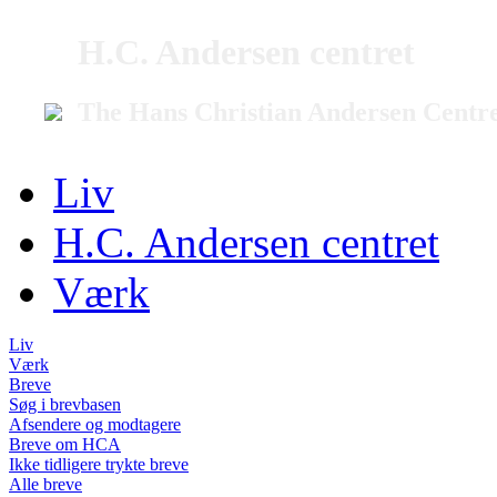
H.C. Andersen centret
The Hans Christian Andersen Centr
Liv
H.C. Andersen centret
Værk
Liv
Værk
Breve
Søg i brevbasen
Afsendere og modtagere
Breve om HCA
Ikke tidligere trykte breve
Alle breve