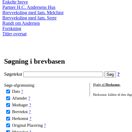
Enkelte breve
Partner H.C. Andersens Hus
Brevveksling med fam. Melchior
Brevveksling med fam. Serre
Rundt om Andersen
Forskning
Titler oversat
Søgning i brevbasen
Søgetekst
?
Søge-afgrænsning:
Hjælp til
Herkomst
:
Dato
?
Herkomst: kilden til den digi
Afsender
?
Modtager
?
Brevtekst
?
Herkomst
?
Original Placering
?
Metatekst
?