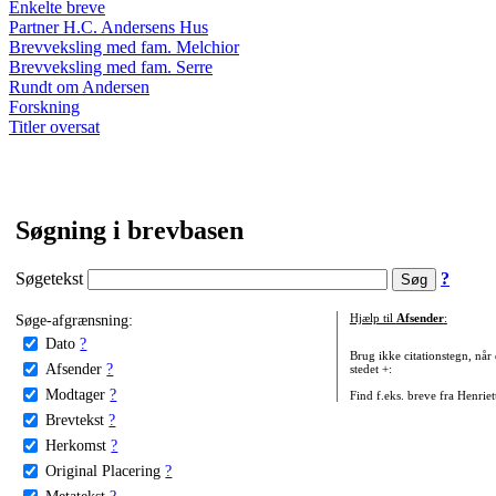
Enkelte breve
Partner H.C. Andersens Hus
Brevveksling med fam. Melchior
Brevveksling med fam. Serre
Rundt om Andersen
Forskning
Titler oversat
Søgning i brevbasen
Søgetekst
?
Søge-afgrænsning:
Hjælp til
Afsender
:
Dato
?
Brug ikke citationstegn, når
Afsender
?
stedet +:
Modtager
?
Find f.eks. breve fra Henrie
Brevtekst
?
Herkomst
?
Original Placering
?
Metatekst
?