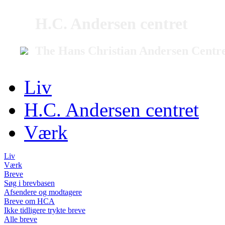
H.C. Andersen centret
The Hans Christian Andersen Centr
Liv
H.C. Andersen centret
Værk
Liv
Værk
Breve
Søg i brevbasen
Afsendere og modtagere
Breve om HCA
Ikke tidligere trykte breve
Alle breve