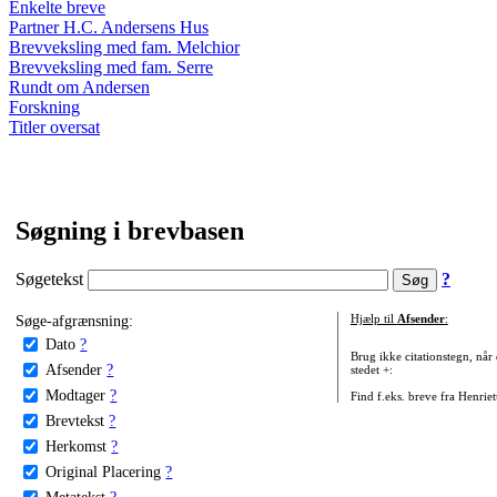
Enkelte breve
Partner H.C. Andersens Hus
Brevveksling med fam. Melchior
Brevveksling med fam. Serre
Rundt om Andersen
Forskning
Titler oversat
Søgning i brevbasen
Søgetekst
?
Søge-afgrænsning:
Hjælp til
Afsender
:
Dato
?
Brug ikke citationstegn, når
Afsender
?
stedet +:
Modtager
?
Find f.eks. breve fra Henrie
Brevtekst
?
Herkomst
?
Original Placering
?
Metatekst
?