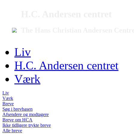
H.C. Andersen centret
The Hans Christian Andersen Centr
Liv
H.C. Andersen centret
Værk
Liv
Værk
Breve
Søg i brevbasen
Afsendere og modtagere
Breve om HCA
Ikke tidligere trykte breve
Alle breve