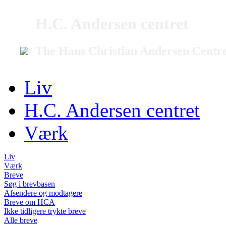
H.C. Andersen centret
The Hans Christian Andersen Centr
Liv
H.C. Andersen centret
Værk
Liv
Værk
Breve
Søg i brevbasen
Afsendere og modtagere
Breve om HCA
Ikke tidligere trykte breve
Alle breve