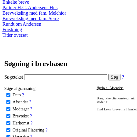
Enkelte breve
Partner H.C. Andersens Hus
Brevveksling med fam. Melchior
Brevveksling med fam. Serre
Rundt om Andersen
Forskning
Titler oversat
Søgning i brevbasen
Søgetekst
?
Søge-afgrænsning:
Hjælp til
Afsender
:
Dato
?
Brug ikke citationstegn, når
Afsender
?
stedet +:
Modtager
?
Find f.eks. breve fra Henrie
Brevtekst
?
Herkomst
?
Original Placering
?
Metatekst
?