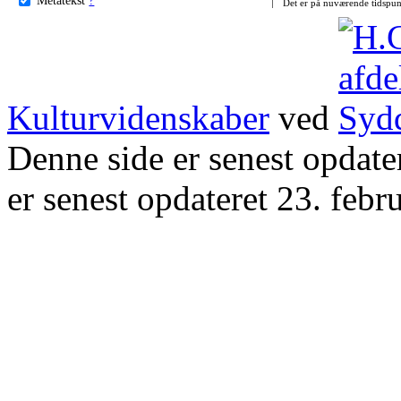
Det er på nuværende tidspun
Kulturvidenskaber
ved
Denne side er senest opdat
er senest opdateret 23. febr