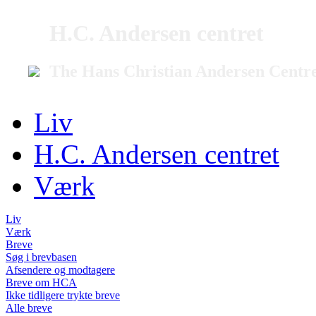
H.C. Andersen centret
The Hans Christian Andersen Centr
Liv
H.C. Andersen centret
Værk
Liv
Værk
Breve
Søg i brevbasen
Afsendere og modtagere
Breve om HCA
Ikke tidligere trykte breve
Alle breve