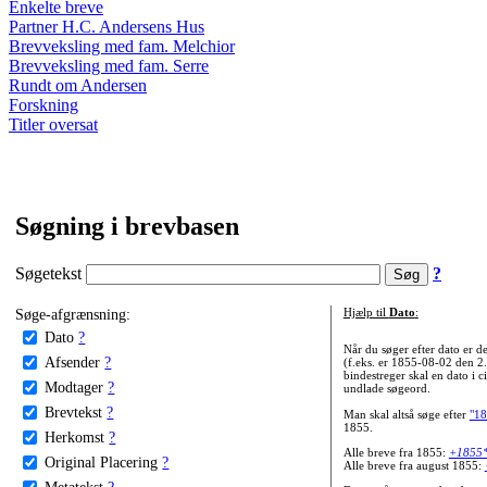
Enkelte breve
Partner H.C. Andersens Hus
Brevveksling med fam. Melchior
Brevveksling med fam. Serre
Rundt om Andersen
Forskning
Titler oversat
Søgning i brevbasen
Søgetekst
?
Søge-afgrænsning:
Hjælp til
Dato
:
Dato
?
Når du søger efter dato er
Afsender
?
(f.eks. er 1855-08-02 den 2
bindestreger skal en dato i c
Modtager
?
undlade søgeord.
Brevtekst
?
Man skal altså søge efter
"18
1855.
Herkomst
?
Alle breve fra 1855:
+1855
Original Placering
?
Alle breve fra august 1855:
Metatekst
?