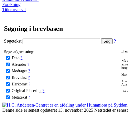
Forskning
Titler oversat
Søgning i brevbasen
Søgetekst
?
Søge-afgrænsning:
Hjæl
Dato
?
Når 
Afsender
?
augu
bruge
Modtager
?
Man 
Brevtekst
?
Alle
Herkomst
?
Alle
Original Placering
?
Det 
Metatekst
?
Denne side er senest opdateret 13. november 2025 Netstedet er senest