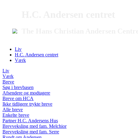
H.C. Andersen centret
The Hans Christian Andersen Centr
Liv
H.C. Andersen centret
Værk
Liv
Værk
Breve
Søg i brevbasen
Afsendere og modtagere
Breve om HCA
Ikke tidligere trykte breve
Alle breve
Enkelte breve
Partner H.C. Andersens Hus
Brevveksling med fam. Melchior
Brevveksling med fam. Serre
Rundt om Andersen