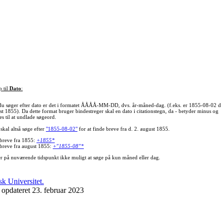
p til
Dato
:
du søger efter dato er det i formatet ÅÅÅÅ-MM-DD, dvs. år-måned-dag. (f.eks. er 1855-08-02 d
st 1855). Da dette format bruger bindestreger skal en dato i citationstegn, da - betyder minus og
s til at undlade søgeord.
skal altså søge efter
"1855-08-02"
for at finde breve fra d. 2. august 1855.
 breve fra 1855:
+1855*
 breve fra august 1855:
+"1855-08"*
er på nuværende tidspunkt ikke muligt at søge på kun måned eller dag.
 opdateret 23. februar 2023