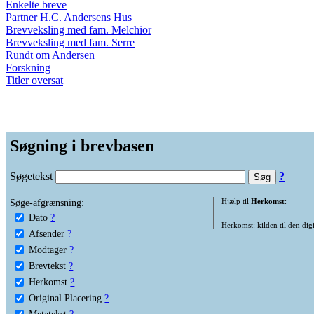
Enkelte breve
Partner H.C. Andersens Hus
Brevveksling med fam. Melchior
Brevveksling med fam. Serre
Rundt om Andersen
Forskning
Titler oversat
Søgning i brevbasen
Søgetekst
?
Søge-afgrænsning:
Hjælp til
Herkomst
:
Dato
?
Herkomst: kilden til den digi
Afsender
?
Modtager
?
Brevtekst
?
Herkomst
?
Original Placering
?
Metatekst
?