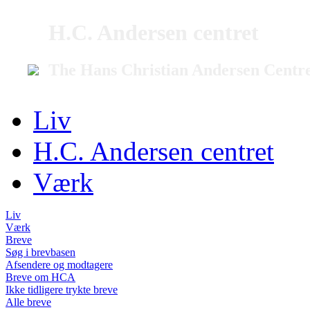
H.C. Andersen centret
The Hans Christian Andersen Centr
Liv
H.C. Andersen centret
Værk
Liv
Værk
Breve
Søg i brevbasen
Afsendere og modtagere
Breve om HCA
Ikke tidligere trykte breve
Alle breve