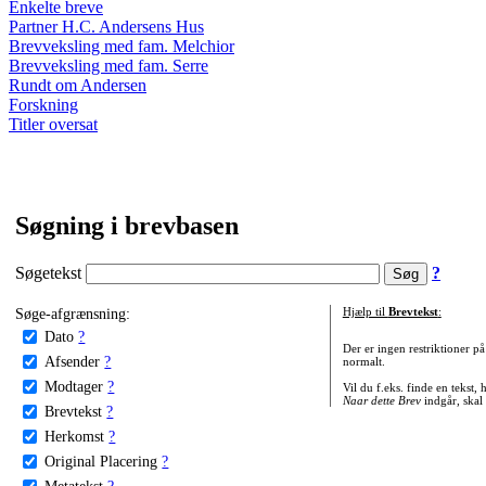
Enkelte breve
Partner H.C. Andersens Hus
Brevveksling med fam. Melchior
Brevveksling med fam. Serre
Rundt om Andersen
Forskning
Titler oversat
Søgning i brevbasen
Søgetekst
?
Søge-afgrænsning:
Hjælp til
Brevtekst
:
Dato
?
Der er ingen restriktioner p
Afsender
?
normalt.
Modtager
?
Vil du f.eks. finde en tekst,
Naar dette Brev
indgår, skal
Brevtekst
?
Herkomst
?
Original Placering
?
Metatekst
?