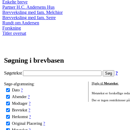
Enkelte breve
Partner H.C. Andersens Hus
Brevveksling med fam. Melchior
Brevveksling med fam. Serre
Rundt om Andersen
Forskning
Titler oversat
Søgning i brevbasen
Søgetekst
?
Søge-afgrænsning:
Hjælp til
Metatekst
:
Dato
?
Metatekst er forskellige reda
Afsender
?
Der er ingen restriktioner på
Modtager
?
Brevtekst
?
Herkomst
?
Original Placering
?
Metatekst
?