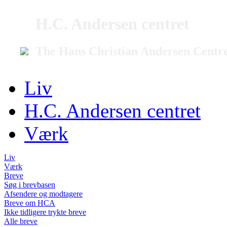
H.C. Andersen centret
The Hans Christian Andersen Centr
Liv
H.C. Andersen centret
Værk
Liv
Værk
Breve
Søg i brevbasen
Afsendere og modtagere
Breve om HCA
Ikke tidligere trykte breve
Alle breve