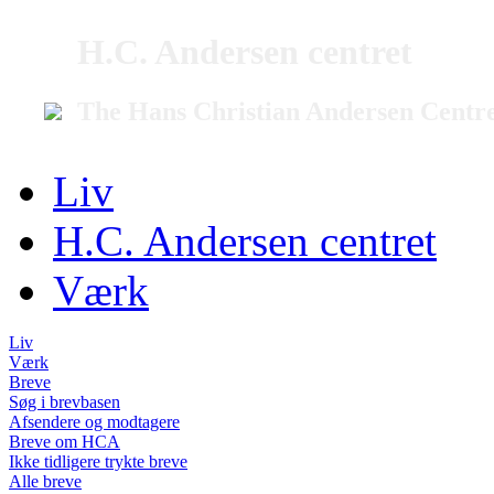
H.C. Andersen centret
The Hans Christian Andersen Centr
Liv
H.C. Andersen centret
Værk
Liv
Værk
Breve
Søg i brevbasen
Afsendere og modtagere
Breve om HCA
Ikke tidligere trykte breve
Alle breve