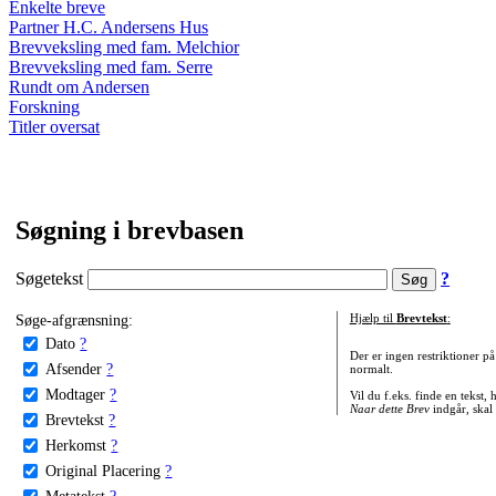
Enkelte breve
Partner H.C. Andersens Hus
Brevveksling med fam. Melchior
Brevveksling med fam. Serre
Rundt om Andersen
Forskning
Titler oversat
Søgning i brevbasen
Søgetekst
?
Søge-afgrænsning:
Hjælp til
Brevtekst
:
Dato
?
Der er ingen restriktioner p
Afsender
?
normalt.
Modtager
?
Vil du f.eks. finde en tekst,
Naar dette Brev
indgår, skal
Brevtekst
?
Herkomst
?
Original Placering
?
Metatekst
?