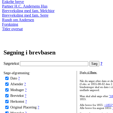
Enkelte breve
Partner H.C. Andersens Hus
Brevveksling med fam. Melchior
Brevveksling med fam. Serre
Rundt om Andersen
Forskning
Titler oversat
Søgning i brevbasen
Søgetekst
?
Søge-afgrænsning:
Hjælp til
Dato
:
Dato
?
Når du søger efter dato er
Afsender
?
(f.eks. er 1855-08-02 den 2
bindestreger skal en dato i c
Modtager
?
undlade søgeord.
Brevtekst
?
Man skal altså søge efter
"18
1855.
Herkomst
?
Alle breve fra 1855:
+1855
Original Placering
?
Alle breve fra august 1855:
Metatekst
?