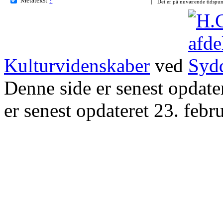
Det er på nuværende tidspun
Kulturvidenskaber
ved
Denne side er senest opdat
er senest opdateret 23. febr