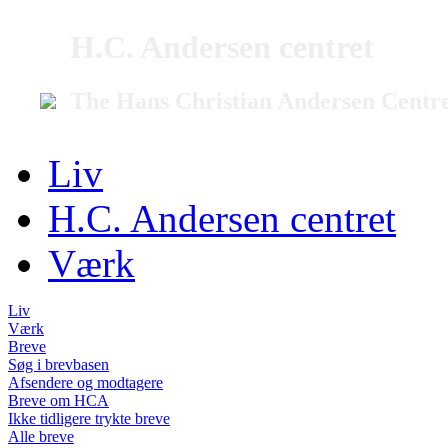
H.C. Andersen centret
The Hans Christian Andersen Centr
Liv
H.C. Andersen centret
Værk
Liv
Værk
Breve
Søg i brevbasen
Afsendere og modtagere
Breve om HCA
Ikke tidligere trykte breve
Alle breve