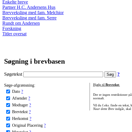
Enkelte breve
Partner H.C. Andersens Hus
Brevveksling med fam. Melchior
Brevveksling med fam. Serre
Rundt om Andersen
Forskning
Titler oversat
Søgning i brevbasen
Søgetekst
?
Søge-afgrænsning:
Hjælp til
Brevtekst
:
Dato
?
Der er ingen restriktioner p
Afsender
?
normalt.
Modtager
?
Vil du f.eks. finde en tekst,
Naar dette Brev
indgår, skal
Brevtekst
?
Herkomst
?
Original Placering
?
Metatekst
?