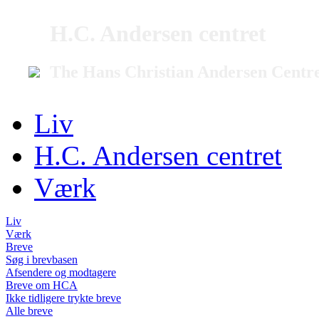
H.C. Andersen centret
The Hans Christian Andersen Centr
Liv
H.C. Andersen centret
Værk
Liv
Værk
Breve
Søg i brevbasen
Afsendere og modtagere
Breve om HCA
Ikke tidligere trykte breve
Alle breve