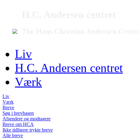
H.C. Andersen centret
The Hans Christian Andersen Centr
Liv
H.C. Andersen centret
Værk
Liv
Værk
Breve
Søg i brevbasen
Afsendere og modtagere
Breve om HCA
Ikke tidligere trykte breve
Alle breve