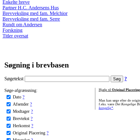
Enkelte breve
Partner H.C. Andersens Hus
Brevveksling med fam. Melchior
Brevveksling med fam. Serre
Rundt om Andersen
Forskning
Titler oversat
Søgning i brevbasen
Søgetekst
?
Søge-afgrænsning:
Hjælp til
Original Placering
Dato
?
Man kan søge efter de origi
Afsender
?
f.eks. være
Det Kongelige Bi
kongelig*
.
Modtager
?
Brevtekst
?
Herkomst
?
Original Placering
?
Metatekst
?